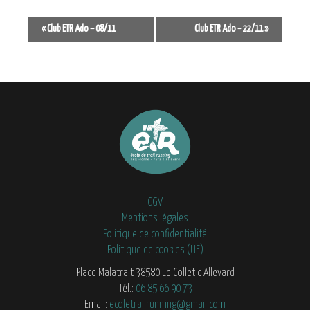
Navigation
«
Club ETR Ado – 08/11
Club ETR Ado – 22/11
»
Évènement
CGV
Mentions légales
Politique de confidentialité
Politique de cookies (UE)
Place Malatrait 38580 Le Collet d'Allevard
Tél.:
06 85 66 90 73
Email:
ecoletrailrunning@gmail.com