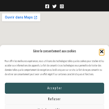
Gérer le consentement aux cookies
Pour offrir les meilleures expériences, nous utilisons des technologies telles que les cookies pour stocker et/ou
accéder aux informations des appareils. Le fait de consentir à ces technologies nous permettra de traiter des
données telles que le comportement de navigation ou les ID uniques sur ce site. Le fait de ne pas consentir ou
de retirer son consentement peut avoir un effet négatif sur certaines caractéristiques et fonctions.
Accepter
Refuser
Copyright © 2026 École de Trail Running du Pays d'Allevard | Propulsé par