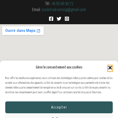
Tél.:
06 85 66 90 73
Email:
ecoletrailrunning@gmail.com
Gérer le consentement aux cookies
Pour offrir les meilleures expériences, nous utilisons des technologies telles que les cookies pour stocker et/ou
accéder aux informations des appareils. Le fait de consentir à ces technologies nous permettra de traiter des
données telles que le comportement de navigation ou les ID uniques sur ce site. Le fait de ne pas consentir ou
de retirer son consentement peut avoir un effet négatif sur certaines caractéristiques et fonctions.
Accepter